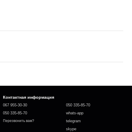
Контактная информация
067 955-30-30
050 335-85-70
050 335-85-70
whats-app
telegram
Перезвонить вам?
skype