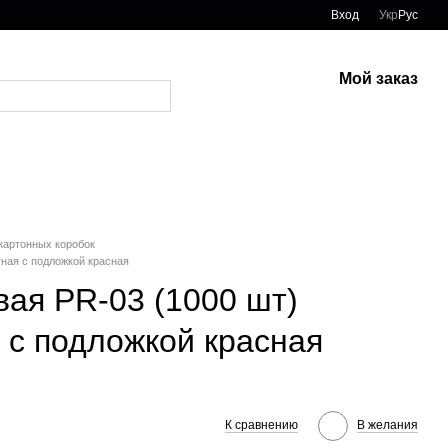
Вход
Укр
Рус
Мой заказ
картонных коробок
ная с подложкой красная
вая PR-03 (1000 шт)
 с подложкой красная
К сравнению
В желания