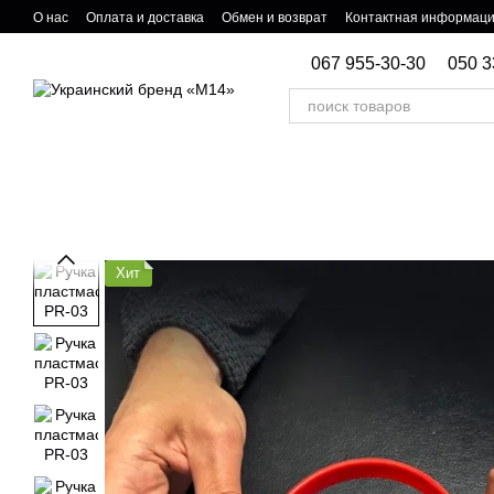
Перейти к основному контенту
О нас
Оплата и доставка
Обмен и возврат
Контактная информац
067 955-30-30
050 3
Хит