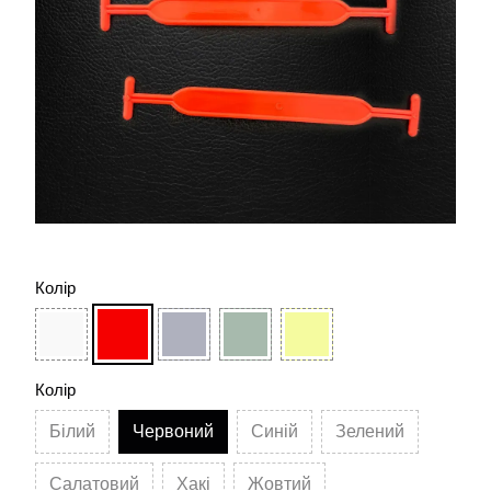
Колір
Колір
Білий
Червоний
Синій
Зелений
Салатовий
Хакі
Жовтий