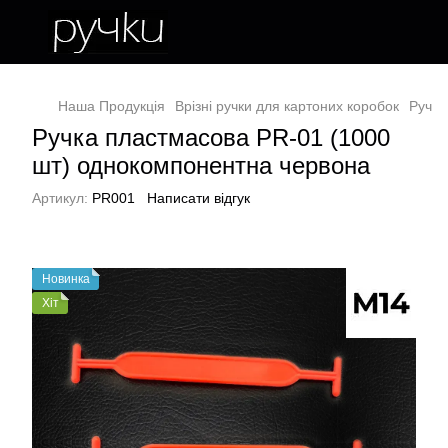
Наша Продукція
Врізні ручки для картоних коробок
Ручка
Ручка пластмасова PR-01 (1000
шт) однокомпонентна червона
Артикул:
PR001
Написати відгук
Новинка
Хіт