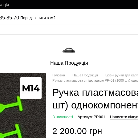
мація
35-85-70
Передзвонити вам?
Наша Продукція
Головна
Наша Продукція
Врізні ручки для кар
Ручка пластмасова з підкладкою PR-01 (1000 шт) од
Ручка пластмасова
шт) однокомпонен
В наявності
Артикул: PR001
Написати відгук
2 200.00 грн