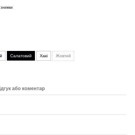
 знижки
й
Салатовий
Хакі
Жовтий
ідгук або коментар