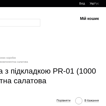
Вхід
Укр
Рус
Мій кошик
тоних коробок
нокомпонентна салатова
 з підкладкою PR-01 (1000
тна салатова
Порівняти
В бажання