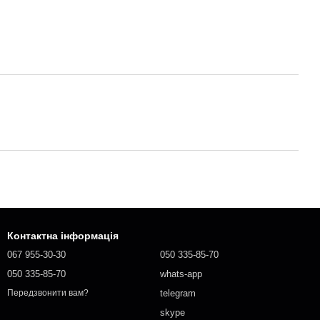
Контактна інформація
067 955-30-30
050 335-85-70
050 335-85-70
whats-app
telegram
Передзвонити вам?
skype